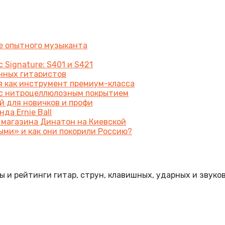
же опытного музыканта
 Signature: S401 и S421
енных гитаристов
я как инструмент премиум-класса
a с нитроцеллюлозным покрытием
й для новичков и профи
да Ernie Ball
 магазина Динатон на Киевской
ыми» и как они покорили Россию?
и рейтинги гитар, струн, клавишных, ударных и звуко