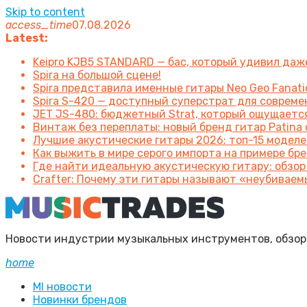
Skip to content
access_time
07.08.2026
Latest:
Keipro KJB5 STANDARD — бас, который удивил да
Spira на большой сцене!
Spira представила именные гитары Neo Geo Fanatic
Spira S-420 — доступный суперстрат для соврем
JET JS-480: бюджетный Strat, который ощущаетс
Винтаж без переплаты: новый бренд гитар Patin
Лучшие акустические гитары 2026: топ-15 моделе
Как выжить в мире серого импорта на примере брен
Где найти идеальную акустическую гитару: обзор
Crafter: Почему эти гитары называют «неубиваем
Новости индустрии музыкальных инструментов, обзоры 
home
MI новости
Новинки брендов