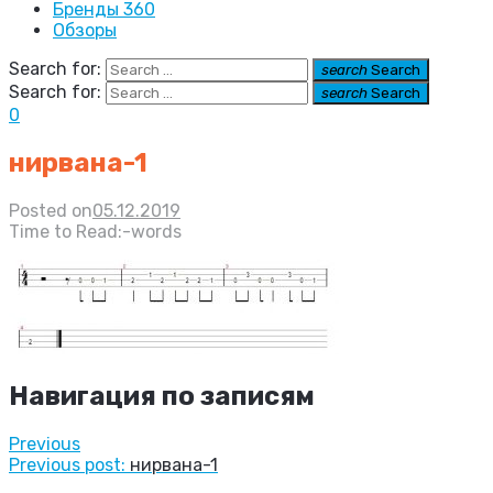
Бренды 360
Обзоры
Search for:
search
Search
Search for:
search
Search
0
нирвана-1
Posted on
05.12.2019
Time to Read:
-
words
Навигация по записям
Previous
Previous post:
нирвана-1