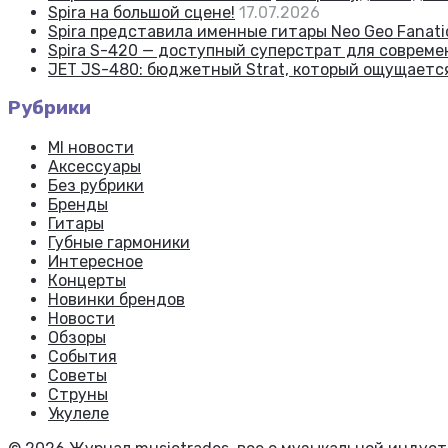
Spira на большой сцене!
17.07.2026
Spira представила именные гитары Neo Geo Fanatic
Spira S-420 — доступный суперстрат для соврем
JET JS-480: бюджетный Strat, который ощущаетс
Рубрики
MI новости
Аксессуары
Без рубрики
Бренды
Гитары
Губные гармоники
Интересное
Концерты
Новинки брендов
Новости
Обзоры
События
Советы
Струны
Укулеле