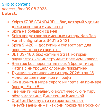
Skip to content
access_time
09.08.2026
Latest:
Keipro KJB5 STANDARD — бас, который удивил
даже опытного музыканта
Spira на большой сцене!
Spira представила именные гитары Neo Geo
Fanatic Signature: S401 и S421
Spira S-420 — доступный суперстрат для
современных гитаристов
JET JS-480: бюджетный Strat, который
ощущается как инструмент премиум-класса
Винтаж без переплаты: новый бренд гитар
Patina с нитроцеллюлозным покрытием
Лучшие акустические гитары 2026: топ-15
моделей для новичков и профи
Как выжить в мире серого импорта на примере
бренда Ernie Ball
Где найти идеальную акустическую гитару:
обзор магазина Динатон на Киевской
Crafter: Почему эти гитары называют
«неубиваемыми» и как они покорили Россию?