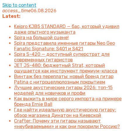
Skip to content
access_time
06.08.2026
Latest:
Keipro KJB5 STANDARD — бас, который удивил
даже опытного музыканта
Spira на большой сцене!
Spira представила именные гитары Neo Geo
Fanatic Signature: S401 и S421
Spira S-420 — доступный суперстрат для
современных гитаристов
JET JS-480: бюджетный Strat, который
ощущается как инструмент премиум-класса
Винтаж без переплаты: новый бренд гитар
Patina с нитроцеллюлозным покрытием
Лучшие акустические гитары 2026: топ-15
моделей для новичков и профи
Как выжить в мире серого импорта на примере
бренда Ernie Ball
Где найти идеальную акустическую гитару:
обзор магазина Динатон на Киевской
Crafter: Почему эти гитары называют
«неубиваемыми» и как они покорили Россию?