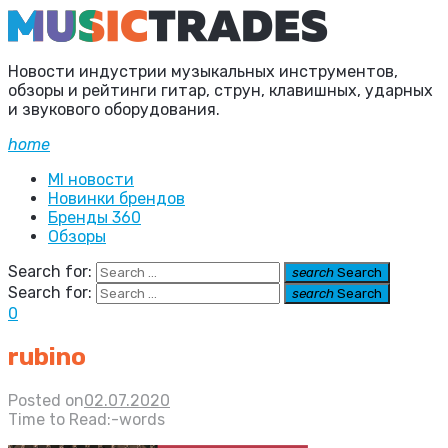
Новости индустрии музыкальных инструментов,
обзоры и рейтинги гитар, струн, клавишных, ударных
и звукового оборудования.
home
MI новости
Новинки брендов
Бренды 360
Обзоры
Search for:
search
Search
Search for:
search
Search
0
rubino
Posted on
02.07.2020
Time to Read:
-
words