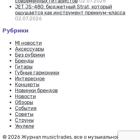
современных гитаристов
02.07.2026
JET JS-480: бюджетный Strat, который
ощущается как инструмент премиум-класса
02.07.2026
Рубрики
MI новости
Аксессуары
Без рубрики
Бренды
Гитары
Губные гармоники
Интересное
Концерты
Новинки брендов
Новости
Обзоры
События
Советы
Струны
Укулеле
© 2026 Журнал musictrades, все о музыкальной