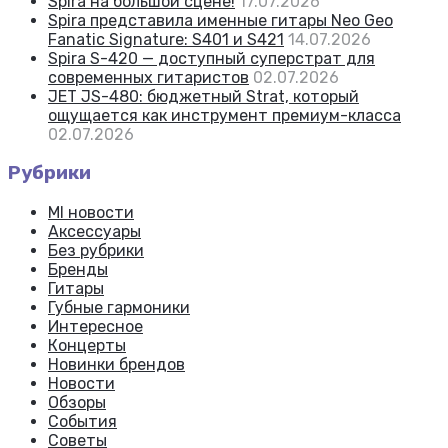
Spira на большой сцене!
17.07.2026
Spira представила именные гитары Neo Geo
Fanatic Signature: S401 и S421
14.07.2026
Spira S-420 — доступный суперстрат для
современных гитаристов
02.07.2026
JET JS-480: бюджетный Strat, который
ощущается как инструмент премиум-класса
02.07.2026
Рубрики
MI новости
Аксессуары
Без рубрики
Бренды
Гитары
Губные гармоники
Интересное
Концерты
Новинки брендов
Новости
Обзоры
События
Советы