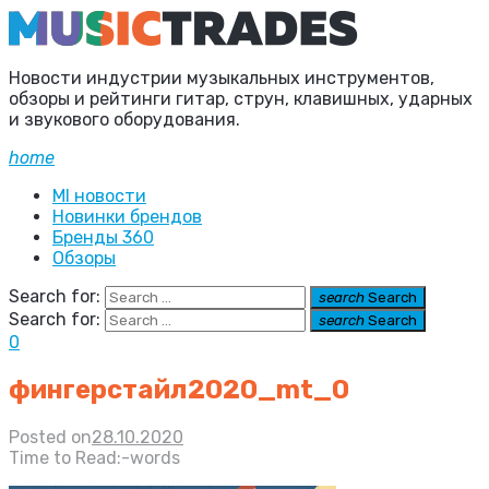
Новости индустрии музыкальных инструментов,
обзоры и рейтинги гитар, струн, клавишных, ударных
и звукового оборудования.
home
MI новости
Новинки брендов
Бренды 360
Обзоры
Search for:
search
Search
Search for:
search
Search
0
фингерстайл2020_mt_0
Posted on
28.10.2020
Time to Read:
-
words