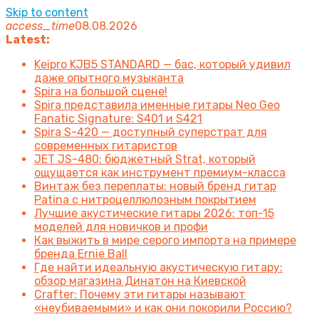
Skip to content
access_time
08.08.2026
Latest:
Keipro KJB5 STANDARD — бас, который удивил
даже опытного музыканта
Spira на большой сцене!
Spira представила именные гитары Neo Geo
Fanatic Signature: S401 и S421
Spira S-420 — доступный суперстрат для
современных гитаристов
JET JS-480: бюджетный Strat, который
ощущается как инструмент премиум-класса
Винтаж без переплаты: новый бренд гитар
Patina с нитроцеллюлозным покрытием
Лучшие акустические гитары 2026: топ-15
моделей для новичков и профи
Как выжить в мире серого импорта на примере
бренда Ernie Ball
Где найти идеальную акустическую гитару:
обзор магазина Динатон на Киевской
Crafter: Почему эти гитары называют
«неубиваемыми» и как они покорили Россию?