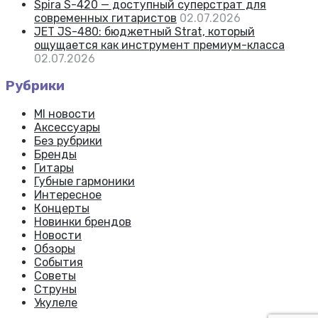
Spira S-420 — доступный суперстрат для
современных гитаристов
02.07.2026
JET JS-480: бюджетный Strat, который
ощущается как инструмент премиум-класса
02.07.2026
Рубрики
MI новости
Аксессуары
Без рубрики
Бренды
Гитары
Губные гармоники
Интересное
Концерты
Новинки брендов
Новости
Обзоры
События
Советы
Струны
Укулеле