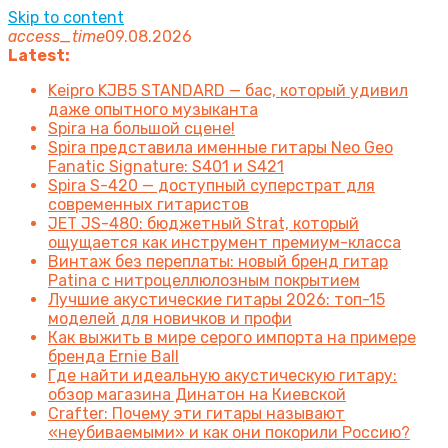
Skip to content
access_time
09.08.2026
Latest:
Keipro KJB5 STANDARD — бас, который удивил
даже опытного музыканта
Spira на большой сцене!
Spira представила именные гитары Neo Geo
Fanatic Signature: S401 и S421
Spira S-420 — доступный суперстрат для
современных гитаристов
JET JS-480: бюджетный Strat, который
ощущается как инструмент премиум-класса
Винтаж без переплаты: новый бренд гитар
Patina с нитроцеллюлозным покрытием
Лучшие акустические гитары 2026: топ-15
моделей для новичков и профи
Как выжить в мире серого импорта на примере
бренда Ernie Ball
Где найти идеальную акустическую гитару:
обзор магазина Динатон на Киевской
Crafter: Почему эти гитары называют
«неубиваемыми» и как они покорили Россию?