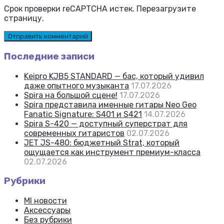
Срок проверки reCAPTCHA истек. Перезагрузите
страницу.
Последние записи
Keipro KJB5 STANDARD — бас, который удивил
даже опытного музыканта
17.07.2026
Spira на большой сцене!
17.07.2026
Spira представила именные гитары Neo Geo
Fanatic Signature: S401 и S421
14.07.2026
Spira S-420 — доступный суперстрат для
современных гитаристов
02.07.2026
JET JS-480: бюджетный Strat, который
ощущается как инструмент премиум-класса
02.07.2026
Рубрики
MI новости
Аксессуары
Без рубрики