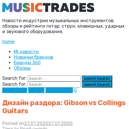
Новости индустрии музыкальных инструментов,
обзоры и рейтинги гитар, струн, клавишных, ударных
и звукового оборудования.
home
MI новости
Новинки брендов
Бренды 360
Обзоры
Search for:
search
Search
Search for:
search
Search
MI новости
Гитары
Интересное
0
Дизайн раздора: Gibson vs Collings
Guitars
Posted on
27.07.2020
27.07.2020
Time to Read:
-
words