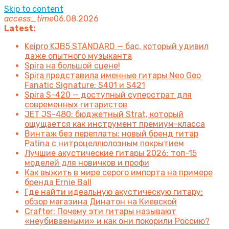
Skip to content
access_time
06.08.2026
Latest:
Keipro KJB5 STANDARD — бас, который удивил
даже опытного музыканта
Spira на большой сцене!
Spira представила именные гитары Neo Geo
Fanatic Signature: S401 и S421
Spira S-420 — доступный суперстрат для
современных гитаристов
JET JS-480: бюджетный Strat, который
ощущается как инструмент премиум-класса
Винтаж без переплаты: новый бренд гитар
Patina с нитроцеллюлозным покрытием
Лучшие акустические гитары 2026: топ-15
моделей для новичков и профи
Как выжить в мире серого импорта на примере
бренда Ernie Ball
Где найти идеальную акустическую гитару:
обзор магазина Динатон на Киевской
Crafter: Почему эти гитары называют
«неубиваемыми» и как они покорили Россию?