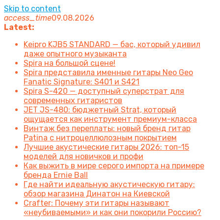
Skip to content
access_time
09.08.2026
Latest:
Keipro KJB5 STANDARD — бас, который удивил
даже опытного музыканта
Spira на большой сцене!
Spira представила именные гитары Neo Geo
Fanatic Signature: S401 и S421
Spira S-420 — доступный суперстрат для
современных гитаристов
JET JS-480: бюджетный Strat, который
ощущается как инструмент премиум-класса
Винтаж без переплаты: новый бренд гитар
Patina с нитроцеллюлозным покрытием
Лучшие акустические гитары 2026: топ-15
моделей для новичков и профи
Как выжить в мире серого импорта на примере
бренда Ernie Ball
Где найти идеальную акустическую гитару:
обзор магазина Динатон на Киевской
Crafter: Почему эти гитары называют
«неубиваемыми» и как они покорили Россию?