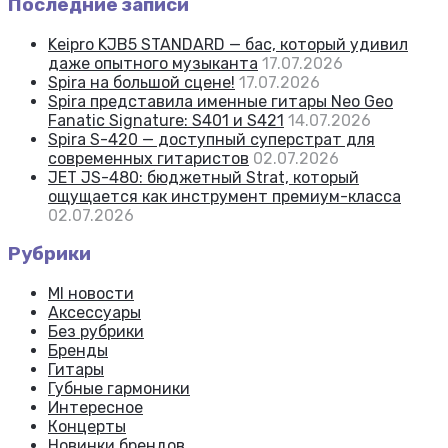
Последние записи
Keipro KJB5 STANDARD — бас, который удивил
даже опытного музыканта
17.07.2026
Spira на большой сцене!
17.07.2026
Spira представила именные гитары Neo Geo
Fanatic Signature: S401 и S421
14.07.2026
Spira S-420 — доступный суперстрат для
современных гитаристов
02.07.2026
JET JS-480: бюджетный Strat, который
ощущается как инструмент премиум-класса
02.07.2026
Рубрики
MI новости
Аксессуары
Без рубрики
Бренды
Гитары
Губные гармоники
Интересное
Концерты
Новинки брендов