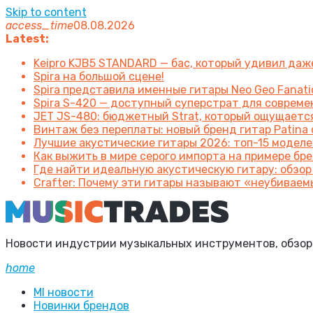
Skip to content
access_time
08.08.2026
Latest:
Keipro KJB5 STANDARD — бас, который удивил да
Spira на большой сцене!
Spira представила именные гитары Neo Geo Fanatic
Spira S-420 — доступный суперстрат для соврем
JET JS-480: бюджетный Strat, который ощущаетс
Винтаж без переплаты: новый бренд гитар Patin
Лучшие акустические гитары 2026: топ-15 моделе
Как выжить в мире серого импорта на примере брен
Где найти идеальную акустическую гитару: обзор
Crafter: Почему эти гитары называют «неубиваем
Новости индустрии музыкальных инструментов, обзоры 
home
MI новости
Новинки брендов