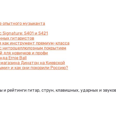
же опытного музыканта
 Signature: S401 и S421
енных гитаристов
я как инструмент премиум-класса
a с нитроцеллюлозным покрытием
й для новичков и профи
да Ernie Ball
 магазина Динатон на Киевской
ыми» и как они покорили Россию?
и рейтинги гитар, струн, клавишных, ударных и звуко