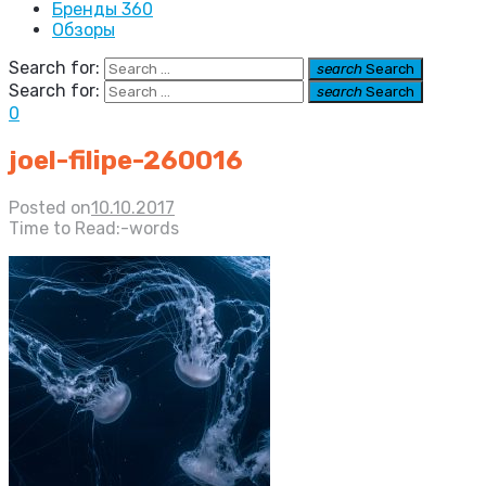
Бренды 360
Обзоры
Search for:
search
Search
Search for:
search
Search
0
joel-filipe-260016
Posted on
10.10.2017
Time to Read:
-
words