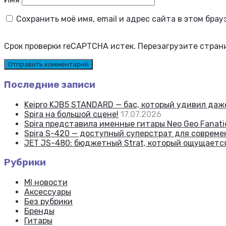
Сохранить моё имя, email и адрес сайта в этом бр
Срок проверки reCAPTCHA истек. Перезагрузите стран
Последние записи
Keipro KJB5 STANDARD — бас, который удивил да
Spira на большой сцене!
17.07.2026
Spira представила именные гитары Neo Geo Fanatic
Spira S-420 — доступный суперстрат для соврем
JET JS-480: бюджетный Strat, который ощущаетс
Рубрики
MI новости
Аксессуары
Без рубрики
Бренды
Гитары