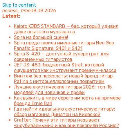
Skip to content
access_time
08.08.2026
Latest:
Keipro KJB5 STANDARD — бас, который удивил
даже опытного музыканта
Spira на большой сцене!
Spira представила именные гитары Neo Geo
Fanatic Signature: S401 и S421
Spira S-420 — доступный суперстрат для
современных гитаристов
JET JS-480: бюджетный Strat, который
ощущается как инструмент премиум-класса
Винтаж без переплаты: новый бренд гитар
Patina с нитроцеллюлозным покрытием
Лучшие акустические гитары 2026: топ-15
моделей для новичков и профи
Как выжить в мире серого импорта на примере
бренда Ernie Ball
Где найти идеальную акустическую гитару:
обзор магазина Динатон на Киевской
Crafter: Почему эти гитары называют
«неубиваемыми» и как они покорили Россию?