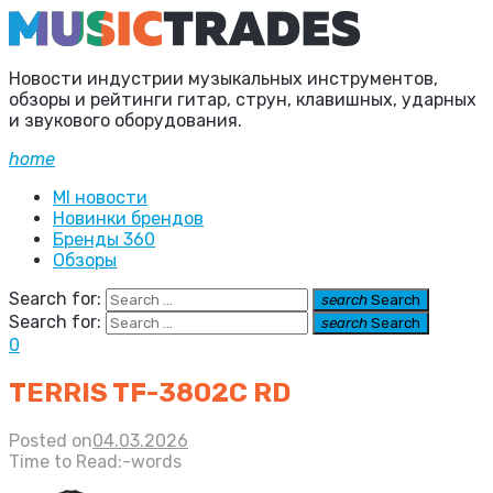
Новости индустрии музыкальных инструментов,
обзоры и рейтинги гитар, струн, клавишных, ударных
и звукового оборудования.
home
MI новости
Новинки брендов
Бренды 360
Обзоры
Search for:
search
Search
Search for:
search
Search
0
TERRIS TF-3802С RD
Posted on
04.03.2026
Time to Read:
-
words