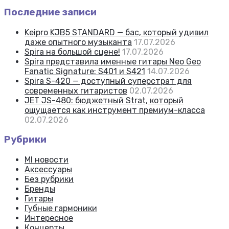
Последние записи
Keipro KJB5 STANDARD — бас, который удивил
даже опытного музыканта
17.07.2026
Spira на большой сцене!
17.07.2026
Spira представила именные гитары Neo Geo
Fanatic Signature: S401 и S421
14.07.2026
Spira S-420 — доступный суперстрат для
современных гитаристов
02.07.2026
JET JS-480: бюджетный Strat, который
ощущается как инструмент премиум-класса
02.07.2026
Рубрики
MI новости
Аксессуары
Без рубрики
Бренды
Гитары
Губные гармоники
Интересное
Концерты