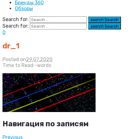
Бренды 360
Обзоры
Search for:
search
Search
Search for:
search
Search
0
dr_1
Posted on
29.07.2020
Time to Read:
-
words
Навигация по записям
Previous