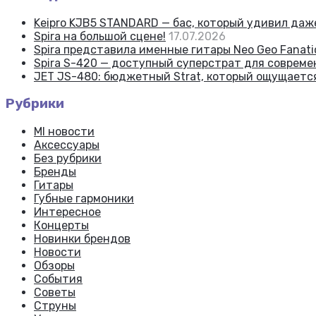
Keipro KJB5 STANDARD — бас, который удивил да
Spira на большой сцене!
17.07.2026
Spira представила именные гитары Neo Geo Fanatic
Spira S-420 — доступный суперстрат для соврем
JET JS-480: бюджетный Strat, который ощущаетс
Рубрики
MI новости
Аксессуары
Без рубрики
Бренды
Гитары
Губные гармоники
Интересное
Концерты
Новинки брендов
Новости
Обзоры
События
Советы
Струны