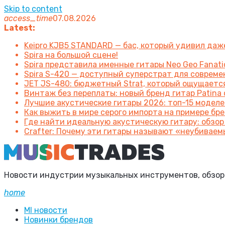
Skip to content
access_time
07.08.2026
Latest:
Keipro KJB5 STANDARD — бас, который удивил да
Spira на большой сцене!
Spira представила именные гитары Neo Geo Fanatic
Spira S-420 — доступный суперстрат для соврем
JET JS-480: бюджетный Strat, который ощущаетс
Винтаж без переплаты: новый бренд гитар Patin
Лучшие акустические гитары 2026: топ-15 моделе
Как выжить в мире серого импорта на примере брен
Где найти идеальную акустическую гитару: обзор
Crafter: Почему эти гитары называют «неубиваем
Новости индустрии музыкальных инструментов, обзоры 
home
MI новости
Новинки брендов