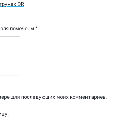
трунах DR
поля помечены
*
аузере для последующих моих комментариев.
ицу.