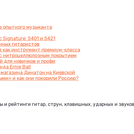
же опытного музыканта
 Signature: S401 и S421
енных гитаристов
я как инструмент премиум-класса
a с нитроцеллюлозным покрытием
й для новичков и профи
да Ernie Ball
 магазина Динатон на Киевской
ыми» и как они покорили Россию?
и рейтинги гитар, струн, клавишных, ударных и звуко