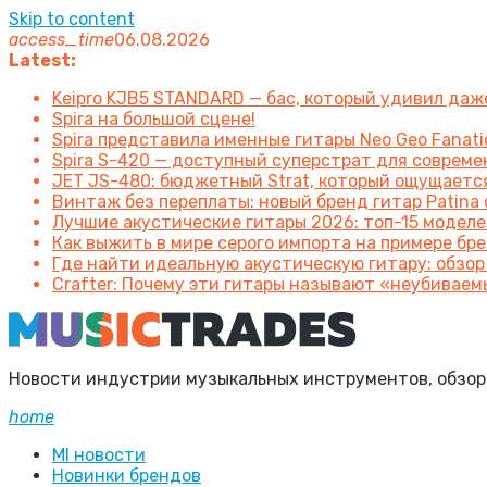
Skip to content
access_time
06.08.2026
Latest:
Keipro KJB5 STANDARD — бас, который удивил да
Spira на большой сцене!
Spira представила именные гитары Neo Geo Fanatic
Spira S-420 — доступный суперстрат для соврем
JET JS-480: бюджетный Strat, который ощущаетс
Винтаж без переплаты: новый бренд гитар Patin
Лучшие акустические гитары 2026: топ-15 моделе
Как выжить в мире серого импорта на примере брен
Где найти идеальную акустическую гитару: обзор
Crafter: Почему эти гитары называют «неубиваем
Новости индустрии музыкальных инструментов, обзоры 
home
MI новости
Новинки брендов