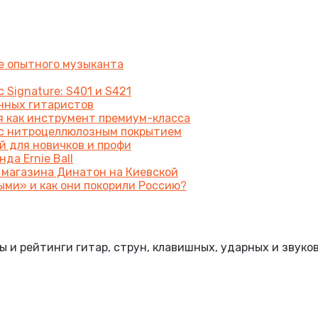
же опытного музыканта
 Signature: S401 и S421
енных гитаристов
я как инструмент премиум-класса
a с нитроцеллюлозным покрытием
й для новичков и профи
да Ernie Ball
 магазина Динатон на Киевской
ыми» и как они покорили Россию?
и рейтинги гитар, струн, клавишных, ударных и звуко