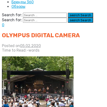
Бренды 360
Обзоры
Search for:
search
Search
Search for:
search
Search
0
OLYMPUS DIGITAL CAMERA
Posted on
05.02.2020
Time to Read:
-
words