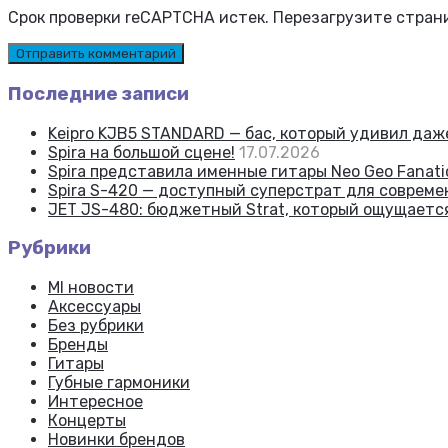
Срок проверки reCAPTCHA истек. Перезагрузите стран
Последние записи
Keipro KJB5 STANDARD — бас, который удивил да
Spira на большой сцене!
17.07.2026
Spira представила именные гитары Neo Geo Fanatic
Spira S-420 — доступный суперстрат для соврем
JET JS-480: бюджетный Strat, который ощущаетс
Рубрики
MI новости
Аксессуары
Без рубрики
Бренды
Гитары
Губные гармоники
Интересное
Концерты
Новинки брендов