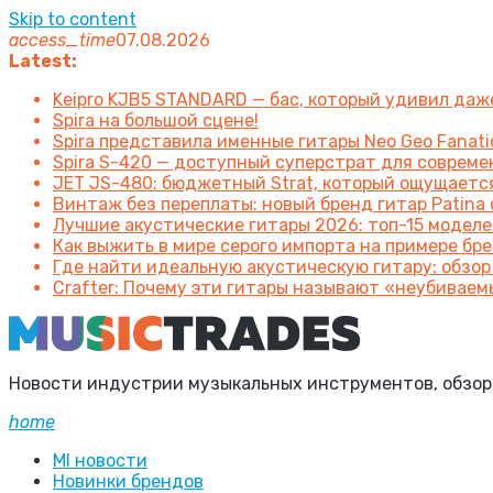
Skip to content
access_time
07.08.2026
Latest:
Keipro KJB5 STANDARD — бас, который удивил да
Spira на большой сцене!
Spira представила именные гитары Neo Geo Fanatic
Spira S-420 — доступный суперстрат для соврем
JET JS-480: бюджетный Strat, который ощущаетс
Винтаж без переплаты: новый бренд гитар Patin
Лучшие акустические гитары 2026: топ-15 моделе
Как выжить в мире серого импорта на примере брен
Где найти идеальную акустическую гитару: обзор
Crafter: Почему эти гитары называют «неубиваем
Новости индустрии музыкальных инструментов, обзоры 
home
MI новости
Новинки брендов