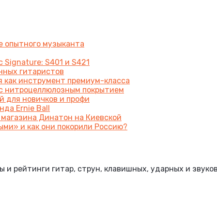
же опытного музыканта
 Signature: S401 и S421
енных гитаристов
я как инструмент премиум-класса
a с нитроцеллюлозным покрытием
й для новичков и профи
да Ernie Ball
 магазина Динатон на Киевской
ыми» и как они покорили Россию?
и рейтинги гитар, струн, клавишных, ударных и звуко