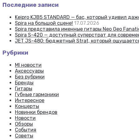
Последние записи
Keipro KJB5 STANDARD — бас, который удивил да
Spira на большой сцене!
17.07.2026
Spira представила именные гитары Neo Geo Fanatic
Spira S-420 — доступный суперстрат для соврем
JET JS-480: бюджетный Strat, который ощущаетс
Рубрики
MI новости
Аксессуары
Без рубрики
Бренды
Гитары
Губные гармоники
Интересное
Концерты
Новинки брендов
Новости
Обзоры
События
Советы