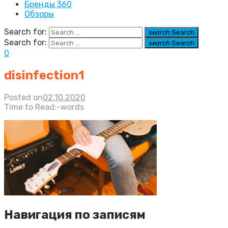
Бренды 360
Обзоры
Search for:
search
Search
Search for:
search
Search
0
disinfection1
Posted on
02.10.2020
Time to Read:
-
words
Навигация по записям