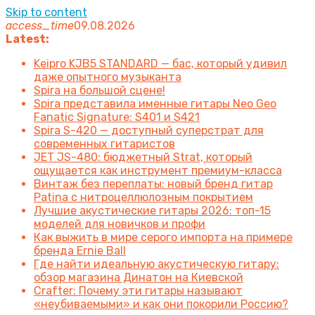
Skip to content
access_time
09.08.2026
Latest:
Keipro KJB5 STANDARD — бас, который удивил
даже опытного музыканта
Spira на большой сцене!
Spira представила именные гитары Neo Geo
Fanatic Signature: S401 и S421
Spira S-420 — доступный суперстрат для
современных гитаристов
JET JS-480: бюджетный Strat, который
ощущается как инструмент премиум-класса
Винтаж без переплаты: новый бренд гитар
Patina с нитроцеллюлозным покрытием
Лучшие акустические гитары 2026: топ-15
моделей для новичков и профи
Как выжить в мире серого импорта на примере
бренда Ernie Ball
Где найти идеальную акустическую гитару:
обзор магазина Динатон на Киевской
Crafter: Почему эти гитары называют
«неубиваемыми» и как они покорили Россию?