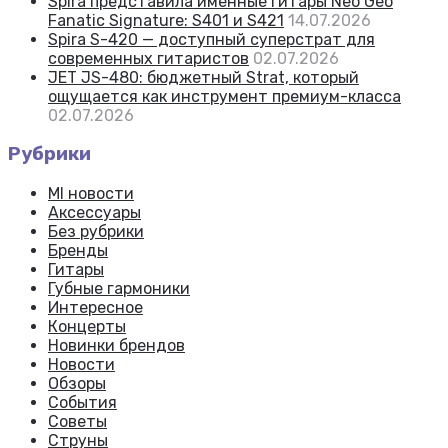
Spira представила именные гитары Neo Geo
Fanatic Signature: S401 и S421
14.07.2026
Spira S-420 — доступный суперстрат для
современных гитаристов
02.07.2026
JET JS-480: бюджетный Strat, который
ощущается как инструмент премиум-класса
02.07.2026
Рубрики
MI новости
Аксессуары
Без рубрики
Бренды
Гитары
Губные гармоники
Интересное
Концерты
Новинки брендов
Новости
Обзоры
События
Советы
Струны