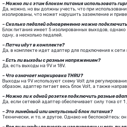
– Можно ли с этим блоком питания использовать ги
Да, можно, но вы должны учесть, что при использовани
изолированы, что может нарушить заземление и прив
– Сколько педалей одновременно можно подключит
Блок питания имеет 5 изолированных выходов, однако
одну, а несколько педалей.
– Патчи идут в комплекте?
Да, в комплекте идет адаптер для подключения к сети 
– Есть ли выходы с разным напряжением?
Да, есть выходы на 9V и 18V.
– Что означает маркировка THRU?
Выходы на 9V используют схему Volt для регулировани
образом, адаптер питает весь блок Volt, а также напра
– Можно ли к одной розетке подключить разные ада
Да, если сетевой адаптер обеспечивает силу тока от 1 
– Это линейный или импульсный блок питания?
Технически, и то, и другое. Однако не беспокойтесь: 
– Все ли выходы полностью изолированы и есть ли з