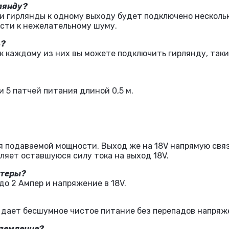
рлянду?
и гирлянды к одному выходу будет подключено несколько
ести к нежелательному шуму.
ь?
 к каждому из них вы можете подключить гирлянду, так
и 5 патчей питания длиной 0,5 м.
я подаваемой мощности. Выход же на 18V напрямую связ
вляет оставшуюся силу тока на выход 18V.
птеры?
до 2 Ампер и напряжение в 18V.
он дает бесшумное чистое питание без перепадов напряж
аземление?