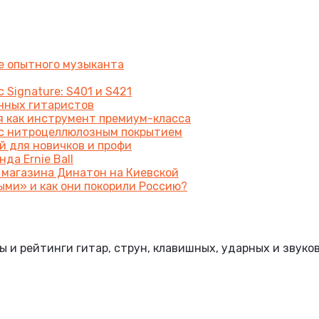
же опытного музыканта
 Signature: S401 и S421
енных гитаристов
я как инструмент премиум-класса
a с нитроцеллюлозным покрытием
й для новичков и профи
да Ernie Ball
 магазина Динатон на Киевской
ыми» и как они покорили Россию?
и рейтинги гитар, струн, клавишных, ударных и звуко