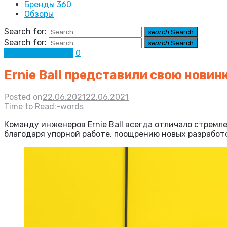
Бренды 360
Обзоры
Search for:
search
Search
Search for:
search
Search
Новинки брендов
0
Ernie Ball представили свою новин
Posted on
22.06.2021
22.06.2021
Time to Read:
-
words
Команду инженеров Ernie Ball всегда отличало стрем
благодаря упорной работе, поощрению новых разработ