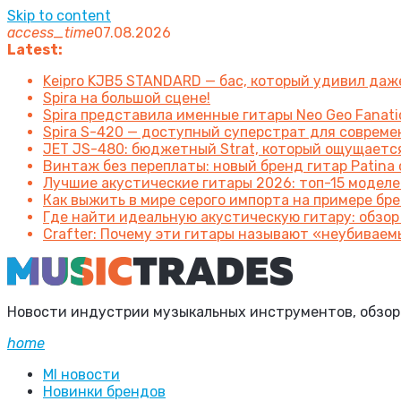
Skip to content
access_time
07.08.2026
Latest:
Keipro KJB5 STANDARD — бас, который удивил да
Spira на большой сцене!
Spira представила именные гитары Neo Geo Fanatic
Spira S-420 — доступный суперстрат для соврем
JET JS-480: бюджетный Strat, который ощущаетс
Винтаж без переплаты: новый бренд гитар Patin
Лучшие акустические гитары 2026: топ-15 моделе
Как выжить в мире серого импорта на примере брен
Где найти идеальную акустическую гитару: обзор
Crafter: Почему эти гитары называют «неубиваем
Новости индустрии музыкальных инструментов, обзоры 
home
MI новости
Новинки брендов