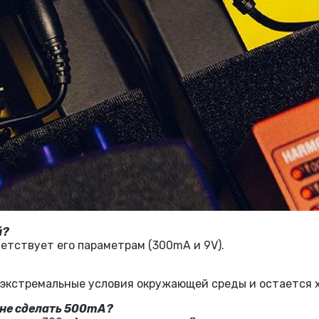
й?
ветствует его параметрам (300mA и 9V).
о экстремальные условия окружающей среды и остается
 не сделать 500mA?